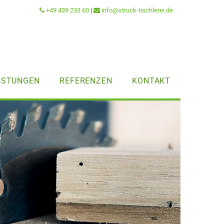
+49 439 233 60
|
info@struck-tischlerei.de


ISTUNGEN
REFERENZEN
KONTAKT