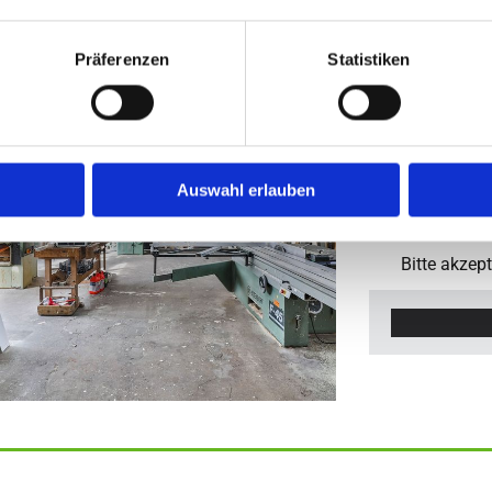
A.STRUCK 
Präferenzen
Statistiken
+49 439 23

info@struck

Auswahl erlauben
Bitte akzep