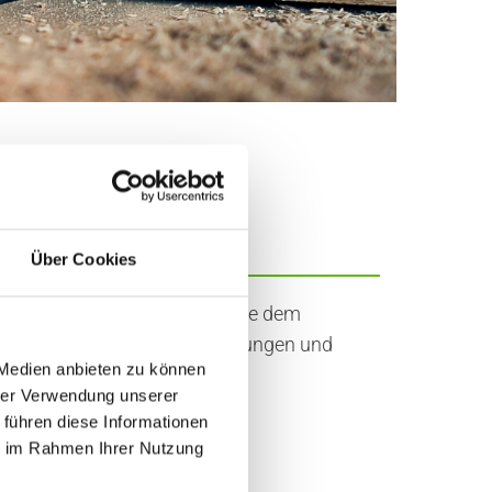
N BARGSTEDT
Über Cookies
 und kompetenten Team, sowie dem
rk, setzen wir Ihre Vorstellungen und
 Medien anbieten zu können
 sauber um.
hrer Verwendung unserer
 führen diese Informationen
ie im Rahmen Ihrer Nutzung