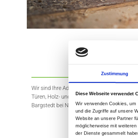
STRUCK BAU
Zustimmung
Wir sind Ihre Adresse für Innenausbau, indi
Diese Webseite verwendet 
Türen, Holz- und Kunststofffenster sowie Re
Wir verwenden Cookies, um I
Bargstedt bei Nortorf im Herzen von Schlesw
und die Zugriffe auf unsere 
Website an unsere Partner fü
möglicherweise mit weiteren
der Dienste gesammelt habe