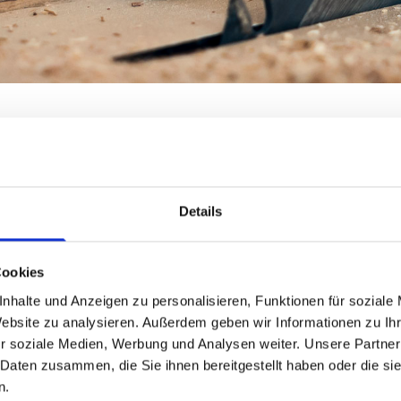
- UND MÖBELTISCHLEREI I
Handwerkstradition seit 1902
Details
viduellen Möbelbau und
Mit unserem freundlichen
Cookies
paraturarbeiten in
umfangreichen Maschinenpa
nhalte und Anzeigen zu personalisieren, Funktionen für soziale
ig-Holstein.
Wünsche fachgerecht und
Website zu analysieren. Außerdem geben wir Informationen zu I
r soziale Medien, Werbung und Analysen weiter. Unsere Partner
 Daten zusammen, die Sie ihnen bereitgestellt haben oder die s
n.