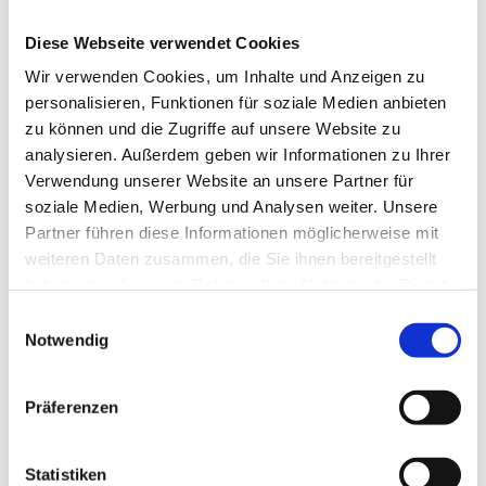
Tischlerei zu suchen, sind sicher vielfältig
Diese Webseite verwendet Cookies
und haben allesamt das Ziel der perfekten
Handwerkskunst gemein, welche qualitativ
Wir verwenden Cookies, um Inhalte und Anzeigen zu
personalisieren, Funktionen für soziale Medien anbieten
hochwertig ist und sich darüber hinaus
zu können und die Zugriffe auf unsere Website zu
nicht nur sehen lassen kann, sondern einen
analysieren. Außerdem geben wir Informationen zu Ihrer
wahren Blickfang für die Stube bietet. Oder
Verwendung unserer Website an unsere Partner für
für das Büro, den Shop, das Restaurant und
soziale Medien, Werbung und Analysen weiter. Unsere
dergleichen.
Partner führen diese Informationen möglicherweise mit
weiteren Daten zusammen, die Sie ihnen bereitgestellt
haben oder die sie im Rahmen Ihrer Nutzung der Dienste
NEUE HOLZELEMENTE
gesammelt haben.
Einwilligungsauswahl
ANFERTIGEN LASSEN ODER
Notwendig
REPARATUREN IN AUFTRAG
GEBEN
Präferenzen
Wenn Sie ein neues Möbelstück benötigen
oder ein bestimmtes Element wie Fenster
Statistiken
oder Tür für Ihr Zuhause oder für das