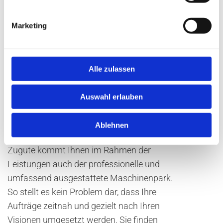
Geschäft, dann haben Sie in der Regel zwei
Optionen. Entweder Sie entscheiden sich für
Marketing
ein ganz neues Objekt Ihrer Wahl, welches
beliebig maßgeschneidert angefertigt
werden kann oder Sie geben eine Reparatur
Alle zulassen
in Auftrag. Was die etwaige Reparatur
anbelangt, setzt es natürlich ein Element
Auswahl erlauben
voraus, welches sanierungsfähig ist. In
jedem Fall steht Ihnen das kompetente und
Ablehnen
nette Team vollumfänglich zur Verfügung.
Zugute kommt Ihnen im Rahmen der
Leistungen auch der professionelle und
umfassend ausgestattete Maschinenpark.
So stellt es kein Problem dar, dass Ihre
Aufträge zeitnah und gezielt nach Ihren
Visionen umgesetzt werden. Sie finden