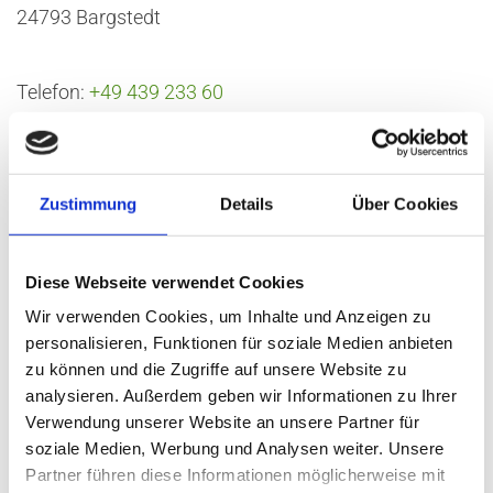
24793 Bargstedt
Telefon:
+49 439 233 60
Email:
info@struck-tischlerei.de
Geschäftsführer:
Zustimmung
Details
Über Cookies
André Struck
UStID: DE 322308387
Diese Webseite verwendet Cookies
Wir verwenden Cookies, um Inhalte und Anzeigen zu
personalisieren, Funktionen für soziale Medien anbieten
zu können und die Zugriffe auf unsere Website zu
Rechtlicher Hinweis: Die EU hat ein Online-Verfahren
analysieren. Außerdem geben wir Informationen zu Ihrer
Verwendung unserer Website an unsere Partner für
zur Beilegung von Streitigkeiten zwischen
soziale Medien, Werbung und Analysen weiter. Unsere
Unternehmern und Verbrauchern geschaffen.
Partner führen diese Informationen möglicherweise mit
Informationen dazu finden Sie