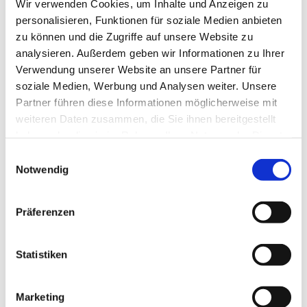
Wir verwenden Cookies, um Inhalte und Anzeigen zu
Arbeiten einschließlich der Montage mit
personalisieren, Funktionen für soziale Medien anbieten
hervorragender Fachkenntnis und mit
zu können und die Zugriffe auf unsere Website zu
analysieren. Außerdem geben wir Informationen zu Ihrer
großer Sorgfalt aus. Außerdem bietet der
Verwendung unserer Website an unsere Partner für
Betrieb Lösungen an, die in der Optik und in
soziale Medien, Werbung und Analysen weiter. Unsere
der Funktionalität den individuellen
Partner führen diese Informationen möglicherweise mit
Vorstellungen des Auftraggebers
weiteren Daten zusammen, die Sie ihnen bereitgestellt
entsprechen. Die Bereiche Innenausbau und
haben oder die sie im Rahmen Ihrer Nutzung der Dienste
Bautischlerei aus dem Leistungsspektrum
gesammelt haben.
Einwilligungsauswahl
beinhalten beispielsweise Treppen- und
Notwendig
Bodenbau, Wand- und
Deckenverkleidungen, Altbausanierungen,
Präferenzen
die Installation von Türen und Fenstern
sowie die Herstellung und die Montage von
Statistiken
Einbaumöbeln. Außerdem gehören
Einbauküchen und die Fertigung von
Marketing
Möbeln nach Maß zu den