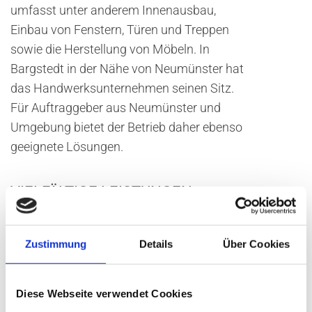
umfasst unter anderem Innenausbau,
Einbau von Fenstern, Türen und Treppen
sowie die Herstellung von Möbeln. In
Bargstedt in der Nähe von Neumünster hat
das Handwerksunternehmen seinen Sitz.
Für Auftraggeber aus Neumünster und
Umgebung bietet der Betrieb daher ebenso
geeignete Lösungen.
VIELFÄLTIGE LEISTUNGEN –
FACHGERECHT UND SORGFÄLTIG
AUSGEFÜHRT
Zustimmung
Details
Über Cookies
Tradition und eine fortschrittliche Technik
im Fertigungsablauf gehen bei diesem
Unternehmen Hand in Hand. Das dortige
Diese Webseite verwendet Cookies
Team führt zudem alle handwerklichen